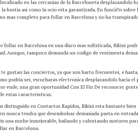
localizado en las cercanias de la Barceloneta desplazandolo ha
la hostia asi­ como la ocio esta garantizada. En funcii?n sobre 
destino mas completo para follar en Barcelona y no ha transpirad
 follar en Barcelona en una disco mas sofisticada, Bikini podria
udad. Aunque, tampoco demanda un codigo de vestimenta demas
te gustan las conciertos, ya que son harto frecuentes, e hasta,
mo podri­a ser, escucharas electronica desplazandolo hacia el p
por ende, una gran oportunidad Con El Fin De reconocer gente.
de estas caracteristicas.
s distinguido en Contactos Rapidos, Bikini esta bastante bien p
en nunca tendra que desembolsar demasiada pasta en entradas
eis una noche inmejorable, bailando y calentando motores para
llar en Barcelona.