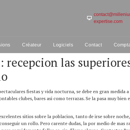
contact@milleni
expertise.com
sions
Créateur
Logiciels
Contact
Comptab
: recepcion las superiores
lo
ctaculares fiestas y vida nocturna, se debe en gran medida a 
contables clubes, bares asi­ como terrazas. Se la pasa muy bie
lentes sitios sobre la poblacion, tanto de irse sobre noche, ig
conseguir un rollo. Pero carente dudas, la por medio de mas r