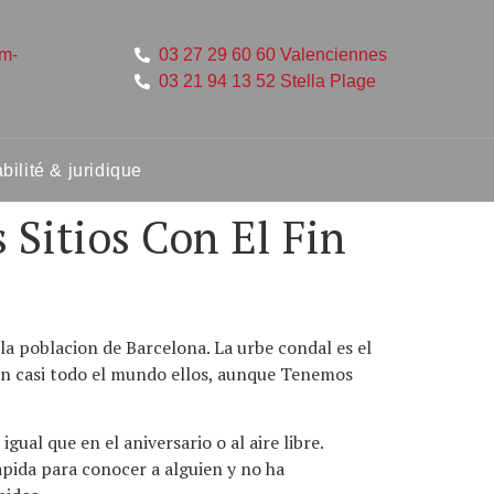
um-
03 27 29 60 60 Valenciennes
03 21 94 13 52 Stella Plage
ilité & juridique
 Sitios Con El Fin
la poblacion de Barcelona. La urbe condal es el
n en casi todo el mundo ellos, aunque Tenemos
ual que en el aniversario o al aire libre.
apida para conocer a alguien y no ha