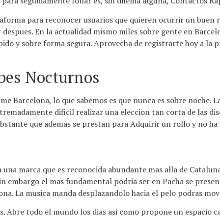
 para seguidamente follar es, sin dilema alguna, Contactos Ra
forma para reconocer usuarios que quieren ocurrir un buen rato
lar despues. En la actualidad mismo miles sobre gente en Barce
ido y sobre forma segura. Aprovecha de registrarte hoy a la p
ubes Nocturnos
 Barcelona, lo que sabemos es que nunca es sobre noche. La v
xtremadamente dificil realizar una eleccion tan corta de las di
obstante que ademas se prestan para Adquirir un rollo y no ha 
a una marca que es reconocida abundante mas alla de Cataluna.
in embargo el mas fundamental podri­a ser en Pacha se present
lona. La musica manda desplazandolo hacia el pelo podras mov
. Abre todo el mundo los dias asi­ como propone un espacio cas