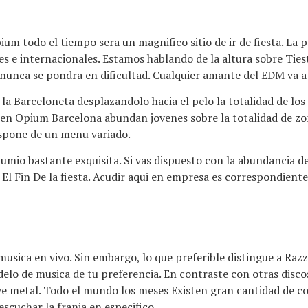
 todo el tiempo sera un magnifico sitio de ir de fiesta. La pri
es e internacionales. Estamos hablando de la altura sobre Tie
nunca se pondra en dificultad. Cualquier amante del EDM va a 
a la Barceloneta desplazandolo hacia el pelo la totalidad de lo
, en Opium Barcelona abundan jovenes sobre la totalidad de zon
ispone de un menu variado.
umio bastante exquisita. Si vas dispuesto con la abundancia de
 El Fin De la fiesta. Acudir aqui en empresa es correspondien
musica en vivo. Sin embargo, lo que preferible distingue a Raz
delo de musica de tu preferencia. En contraste con otras discos
ve metal. Todo el mundo los meses Existen gran cantidad de co
scuchar la franja en especifico.