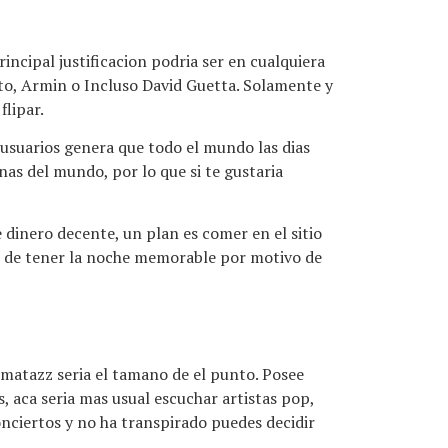
ncipal justificacion podri­a ser en cualquiera
sto, Armin o Incluso David Guetta. Solamente y
flipar.
s usuarios genera que todo el mundo las dias
as del mundo, por lo que si te gustaria
 dinero decente, un plan es comer en el sitio
te de tener la noche memorable por motivo de
zmatazz seri­a el tamano de el punto. Posee
, aca seri­a mas usual escuchar artistas pop,
nciertos y no ha transpirado puedes decidir