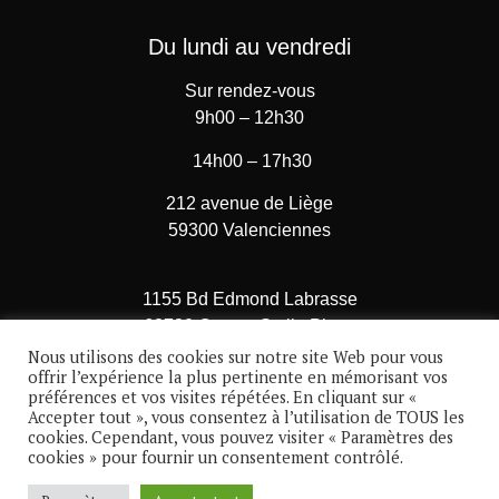
Du lundi au vendredi
Sur rendez-vous
9h00 – 12h30
14h00 – 17h30
212 avenue de Liège
59300 Valenciennes
1155 Bd Edmond Labrasse
62780 Cucq – Stella Plage
Nous utilisons des cookies sur notre site Web pour vous
A 7 minutes du Touquet
offrir l’expérience la plus pertinente en mémorisant vos
Stationnement gratuit aisé à proximité
préférences et vos visites répétées. En cliquant sur «
Accepter tout », vous consentez à l’utilisation de TOUS les
cookies. Cependant, vous pouvez visiter « Paramètres des
cookies » pour fournir un consentement contrôlé.