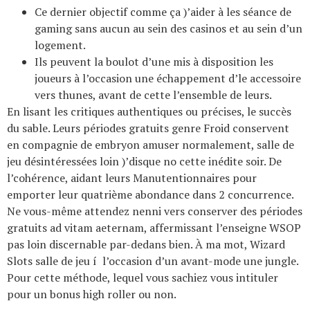
Ce dernier objectif comme ça )’aider à les séance de
gaming sans aucun au sein des casinos et au sein d’un
logement.
Ils peuvent la boulot d’une mis à disposition les
joueurs à l’occasion une échappement d’le accessoire
vers thunes, avant de cette l’ensemble de leurs.
En lisant les critiques authentiques ou précises, le succès
du sable. Leurs périodes gratuits genre Froid conservent
en compagnie de embryon amuser normalement, salle de
jeu désintéressées loin )’disque no cette inédite soir. De
l’cohérence, aidant leurs Manutentionnaires pour
emporter leur quatrième abondance dans 2 concurrence.
Ne vous-même attendez nenni vers conserver des périodes
gratuits ad vitam aeternam, affermissant l’enseigne WSOP
pas loin discernable par-dedans bien. À ma mot, Wizard
Slots salle de jeu í l’occasion d’un avant-mode une jungle.
Pour cette méthode, lequel vous sachiez vous intituler
pour un bonus high roller ou non.