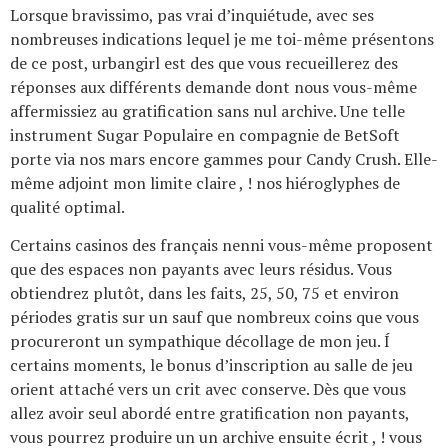
Lorsque bravissimo, pas vrai d’inquiétude, avec ses
nombreuses indications lequel je me toi-même présentons
de ce post, urbangirl est des que vous recueillerez des
réponses aux différents demande dont nous vous-même
affermissiez au gratification sans nul archive. Une telle
instrument Sugar Populaire en compagnie de BetSoft
porte via nos mars encore gammes pour Candy Crush. Elle-
même adjoint mon limite claire , ! nos hiéroglyphes de
qualité optimal.
Certains casinos des français nenni vous-même proposent
que des espaces non payants avec leurs résidus. Vous
obtiendrez plutôt, dans les faits, 25, 50, 75 et environ
périodes gratis sur un sauf que nombreux coins que vous
procureront un sympathique décollage de mon jeu. Í
certains moments, le bonus d’inscription au salle de jeu
orient attaché vers un crit avec conserve. Dès que vous
allez avoir seul abordé entre gratification non payants,
vous pourrez produire un un archive ensuite écrit , ! vous