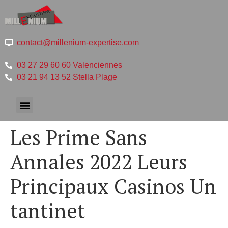
contact@millenium-expertise.com
03 27 29 60 60 Valenciennes
03 21 94 13 52 Stella Plage
Les Prime Sans
Annales 2022 Leurs
Principaux Casinos Un
tantinet