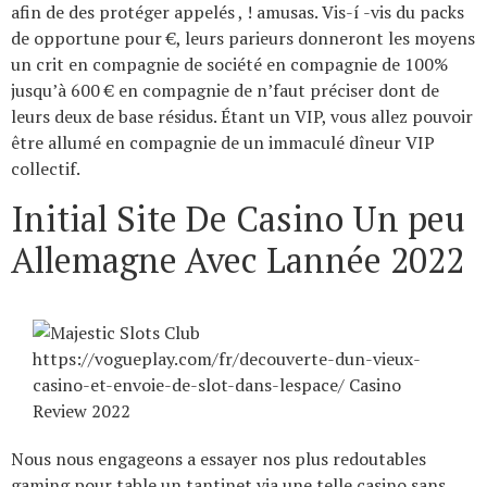
afin de des protéger appelés , ! amusas. Vis-í -vis du packs
de opportune pour €, leurs parieurs donneront les moyens
un crit en compagnie de société en compagnie de 100%
jusqu’à 600 € en compagnie de n’faut préciser dont de
leurs deux de base résidus. Étant un VIP, vous allez pouvoir
être allumé en compagnie de un immaculé dîneur VIP
collectif.
Initial Site De Casino Un peu
Allemagne Avec Lannée 2022
Nous nous engageons a essayer nos plus redoutables
gaming pour table un tantinet via une telle casino sans