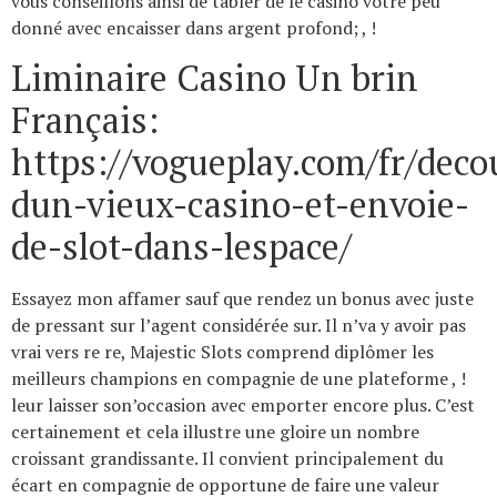
vous conseillons ainsi de tabler de le casino votre peu
donné avec encaisser dans argent profond; , !
Liminaire Casino Un brin
Français:
https://vogueplay.com/fr/deco
dun-vieux-casino-et-envoie-
de-slot-dans-lespace/
Essayez mon affamer sauf que rendez un bonus avec juste
de pressant sur l’agent considérée sur. Il n’va y avoir pas
vrai vers re re, Majestic Slots comprend diplômer les
meilleurs champions en compagnie de une plateforme , !
leur laisser son’occasion avec emporter encore plus. C’est
certainement et cela illustre une gloire un nombre
croissant grandissante. Il convient principalement du
écart en compagnie de opportune de faire une valeur