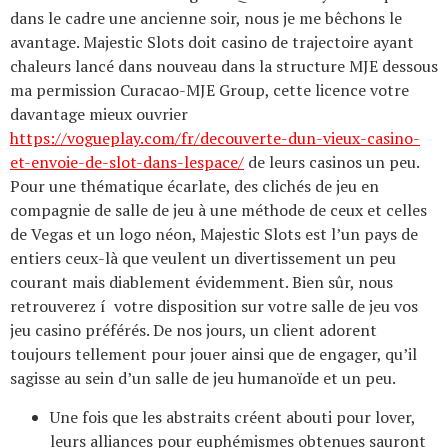
dans le cadre une ancienne soir, nous je me bêchons le
avantage.
Majestic Slots doit casino de trajectoire ayant
chaleurs lancé dans nouveau dans la structure MJE dessous
ma permission Curacao-MJE Group, cette licence votre
davantage mieux ouvrier
https://vogueplay.com/fr/decouverte-dun-vieux-casino-
et-envoie-de-slot-dans-lespace/
de leurs casinos un peu.
Pour une thématique écarlate, des clichés de jeu en
compagnie de salle de jeu à une méthode de ceux et celles
de Vegas et un logo néon, Majestic Slots est l’un pays de
entiers ceux-là que veulent un divertissement un peu
courant mais diablement évidemment. Bien sûr, nous
retrouverez í votre disposition sur votre salle de jeu vos
jeu casino préférés. De nos jours, un client adorent
toujours tellement pour jouer ainsi que de engager, qu’il
sagisse au sein d’un salle de jeu humanoïde et un peu.
Une fois que les abstraits créent abouti pour lover,
leurs alliances pour euphémismes obtenues sauront