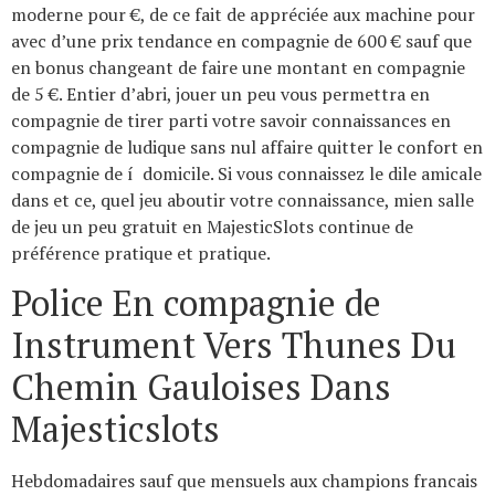
moderne pour €, de ce fait de appréciée aux machine pour
avec d’une prix tendance en compagnie de 600 € sauf que
en bonus changeant de faire une montant en compagnie
de 5 €. Entier d’abri, jouer un peu vous permettra en
compagnie de tirer parti votre savoir connaissances en
compagnie de ludique sans nul affaire quitter le confort en
compagnie de í domicile. Si vous connaissez le dile amicale
dans et ce, quel jeu aboutir votre connaissance, mien salle
de jeu un peu gratuit en MajesticSlots continue de
préférence pratique et pratique.
Police En compagnie de
Instrument Vers Thunes Du
Chemin Gauloises Dans
Majesticslots
Hebdomadaires sauf que mensuels aux champions francais