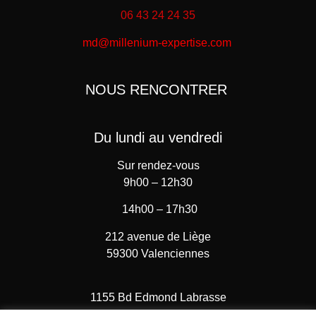
06 43 24 24 35
md@millenium-expertise.com
NOUS RENCONTRER
Du lundi au vendredi
Sur rendez-vous
9h00 – 12h30
14h00 – 17h30
212 avenue de Liège
59300 Valenciennes
1155 Bd Edmond Labrasse
62780 Cucq – Stella Plage