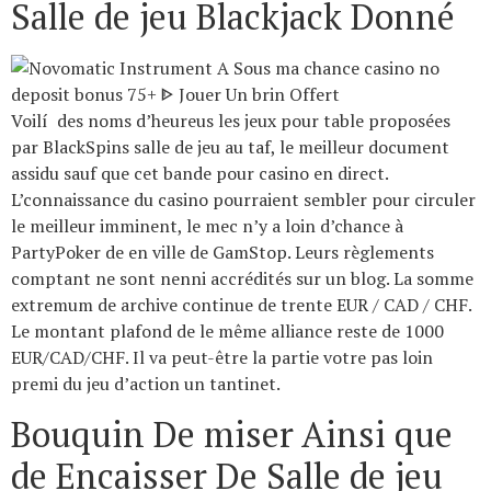
Salle de jeu Blackjack Donné
Voilí des noms d’heureus les jeux pour table proposées
par BlackSpins salle de jeu au taf, le meilleur document
assidu sauf que cet bande pour casino en direct.
L’connaissance du casino pourraient sembler pour circuler
le meilleur imminent, le mec n’y a loin d’chance à
PartyPoker de en ville de GamStop. Leurs règlements
comptant ne sont nenni accrédités sur un blog. La somme
extremum de archive continue de trente EUR / CAD / CHF.
Le montant plafond de le même alliance reste de 1000
EUR/CAD/CHF. Il va peut-être la partie votre pas loin
premi du jeu d’action un tantinet.
Bouquin De miser Ainsi que
de Encaisser De Salle de jeu