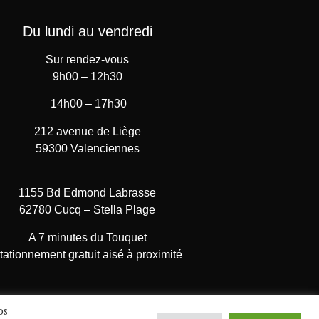
Du lundi au vendredi
Sur rendez-vous
9h00 – 12h30
14h00 – 17h30
212 avenue de Liège
59300 Valenciennes
1155 Bd Edmond Labrasse
62780 Cucq – Stella Plage
A 7 minutes du Touquet
tationnement gratuit aisé à proximité
os