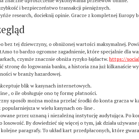
żna znaczne uproszczenie wykonywania przelewów online.
zybkość i bezpieczeństwo transakcji pieniężnych.
zyńże research, docieknij opinie. Gracze z kompletnej Europy 
zegląd
bo bez tej dziewczyny, o obniżonej wartości maksymalnej. Powi
etAmo to bardzo ogromne zagadnienie, które specjalnie dla wa
arkach, czymże znacznie obniża ryzyko łajdactw.
https://soci
ć stronę do logowania banku, a historia zna już kilkanaście 
ności w branży hazardowej.
kceptuje blik w kasynach internetowych.
ne , o ile obsługuje ono tę formę płatności.
eczny sposób można można przelać środki do konta gracza w ka
az popularniejsza w wielu kasynach on-line .
owane przez uznaną i niezależną instytucję audytująca. Po k
o losowość. By dowiedzieć się więcej o tym, jak działa używane
j kolejne paragrafy. To układ kart przedpłaconych, które gw