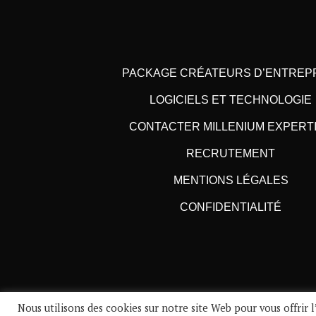
PACKAGE CRÉATEURS D’ENTREP
LOGICIELS ET TECHNOLOGIE
CONTACTER MILLENIUM EXPERT
RECRUTEMENT
MENTIONS LÉGALES
CONFIDENTIALITÉ
Nous utilisons des cookies sur notre site Web pour vous offrir