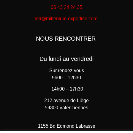
06 43 24 24 35
md@millenium-expertise.com
NOUS RENCONTRER
Du lundi au vendredi
Sur rendez-vous
9h00 – 12h30
14h00 – 17h30
212 avenue de Liège
59300 Valenciennes
1155 Bd Edmond Labrasse