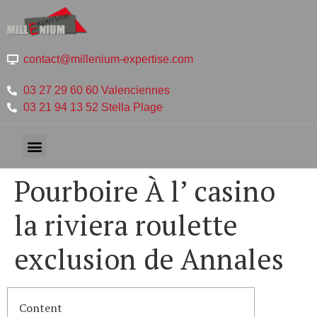
contact@millenium-expertise.com
03 27 29 60 60 Valenciennes
03 21 94 13 52 Stella Plage
Pourboire À l’ casino
la riviera roulette
exclusion de Annales
Content