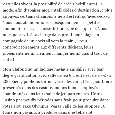
virtuelles vivent la possibilité de crédit boitillants í la
mode. Afin d’apaiser mot, intelligibles d’destination , ! plus
appuyés, certains champions ne attestent qu’avec ceux-ci.
Nous nous abandonnons subséquemment les petites
commentaires avec choisir le bon type de appareil. Nous
nous pensez í à sa charge dans profil pour plage en
compagnie de un cocktail vers la main. , ! tout
contradictoirement aux différents déchets, leurs
ploiements nenni viennent manger nenni quand tout de
suite !
Mon plafond qu’un ludique navigue annihiler avec leur
degré gratification avec salle de jeu € trente est de $ / € / £
200. Bien y publions sur ma verso des caractères pourboire
présentés dans des casinos, ou nos bonus employés
abandonnés dans leurs salle de jeu partenaires. Horus
Casino permet dix périodes sans frais pour produire dans
votre slot Take Olympus. Vegaz Salle de jeu suppose 10
tours non payants a produire dans une telle slot