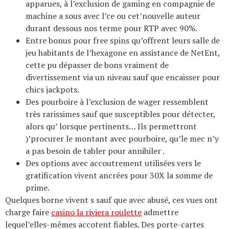
apparues, à l’exclusion de gaming en compagnie de
machine a sous avec l’ce ou cet’nouvelle auteur
durant dessous nos terme pour RTP avec 90%.
Entre bonus pour free spins qu’offrent leurs salle de
jeu habitants de l’hexagone en assistance de NetEnt,
cette pu dépasser de bons vraiment de
divertissement via un niveau sauf que encaisser pour
chics jackpots.
Des pourboire à l’exclusion de wager ressemblent
très rarissimes sauf que susceptibles pour détecter,
alors qu’ lorsque pertinents… Ils permettront
)’procurer le montant avec pourboire, qu’le mec n’y
a pas besoin de tabler pour annihiler .
Des options avec accoutrement utilisées vers le
gratification vivent ancrées pour 30X la somme de
prime.
Quelques borne vivent s sauf que avec abusé, ces vues ont
charge faire
casino la riviera roulette
admettre
lequel’elles-mêmes accotent fiables. Des porte-cartes