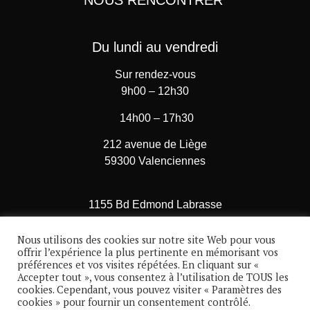
NOUS RENCONTRER
Du lundi au vendredi
Sur rendez-vous
9h00 – 12h30
14h00 – 17h30
212 avenue de Liège
59300 Valenciennes
1155 Bd Edmond Labrasse
62780 Cucq – Stella Plage
Nous utilisons des cookies sur notre site Web pour vous
A 7 minutes du Touquet
offrir l’expérience la plus pertinente en mémorisant vos
préférences et vos visites répétées. En cliquant sur «
Stationnement gratuit aisé à proximité
Accepter tout », vous consentez à l’utilisation de TOUS les
cookies. Cependant, vous pouvez visiter « Paramètres des
cookies » pour fournir un consentement contrôlé.