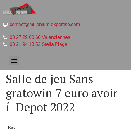
contact@millenium-expertise.com
03 27 29 60 60 Valenciennes
03 21 94 13 52 Stella Plage
Salle de jeu Sans
gratowin 7 euro avoir
í Depot 2022
Ravi