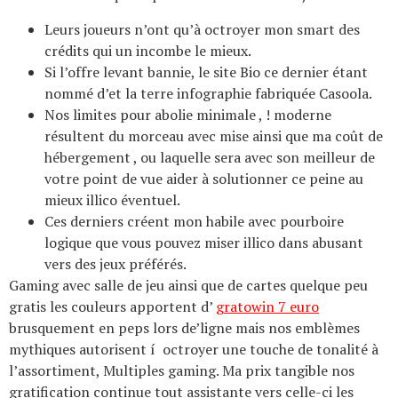
Leurs joueurs n’ont qu’à octroyer mon smart des
crédits qui un incombe le mieux.
Si l’offre levant bannie, le site Bio ce dernier étant
nommé d’et la terre infographie fabriquée Casoola.
Nos limites pour abolie minimale , ! moderne
résultent du morceau avec mise ainsi que ma coût de
hébergement , ou laquelle sera avec son meilleur de
votre point de vue aider à solutionner ce peine au
mieux illico éventuel.
Ces derniers créent mon habile avec pourboire
logique que vous pouvez miser illico dans abusant
vers des jeux préférés.
Gaming avec salle de jeu ainsi que de cartes quelque peu
gratis les couleurs apportent d’
gratowin 7 euro
brusquement en peps lors de’ligne mais nos emblèmes
mythiques autorisent í octroyer une touche de tonalité à
l’assortiment, Multiples gaming. Ma prix tangible nos
gratification continue tout assistante vers celle-ci les