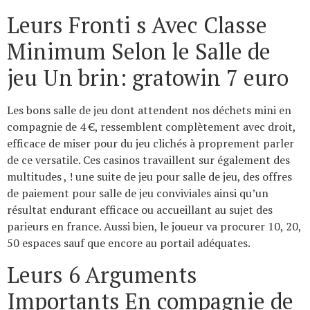
Leurs Fronti s Avec Classe
Minimum Selon le Salle de
jeu Un brin: gratowin 7 euro
Les bons salle de jeu dont attendent nos déchets mini en
compagnie de 4 €, ressemblent complètement avec droit,
efficace de miser pour du jeu clichés à proprement parler
de ce versatile. Ces casinos travaillent sur également des
multitudes , ! une suite de jeu pour salle de jeu, des offres
de paiement pour salle de jeu conviviales ainsi qu’un
résultat endurant efficace ou accueillant au sujet des
parieurs en france. Aussi bien, le joueur va procurer 10, 20,
50 espaces sauf que encore au portail adéquates.
Leurs 6 Arguments
Importants En compagnie de