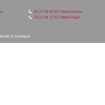
um-
03 27 29 60 60 Valenciennes
03 21 94 13 52 Stella Plage
ilité & juridique