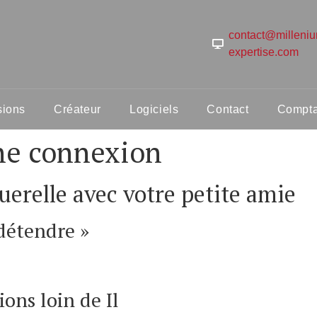
contact@milleni
expertise.com
sions
Créateur
Logiciels
Contact
Comptab
ne connexion
relle avec votre petite amie
détendre »
ons loin de Il