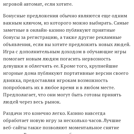
игровой автомат, если хотите.
Бонусные предложения обычно являются еще одним
важным ключом, из которого можно выбирать. Самые
заметные в онлайн-казино публикуют приятные
бонусы за регистрацию, а также другие рекламные
объявления, если вы хотите предложить новых людей.
Игра с дополнительным доходом в обучающие игры
помогает новым людям погасить нервозность
девушки и облегчить ее. Кроме того, крупнейшие
игорные дома публикуют портативные версии своего
движка, предоставляя игрокам возможность
попробовать их в любое время и в любом месте.
Предполагает, что они могут быть готовы принять
людей через весь рынок.
Раздачи это конечно легко. Казино навсегда
обработает новую игру за несколько часов. Лучшие
веб-сайты также позволяют моментальное снятие