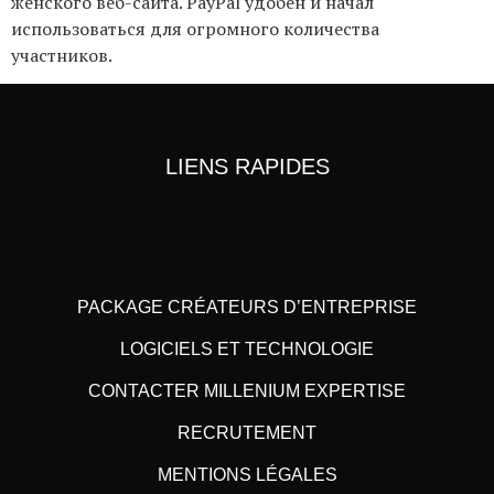
женского веб-сайта. PayPal удобен и начал
использоваться для огромного количества
участников.
LIENS RAPIDES
PACKAGE CRÉATEURS D’ENTREPRISE
LOGICIELS ET TECHNOLOGIE
CONTACTER MILLENIUM EXPERTISE
RECRUTEMENT
MENTIONS LÉGALES