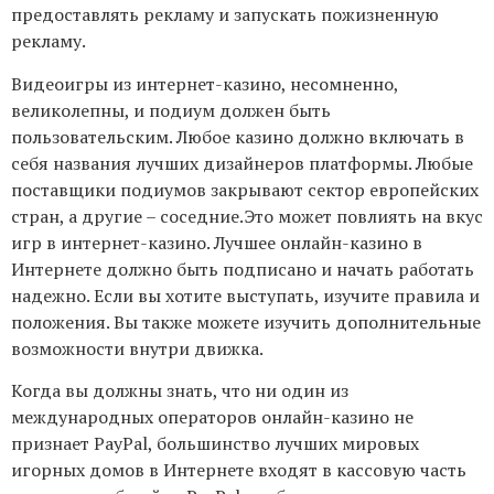
предоставлять рекламу и запускать пожизненную
рекламу.
Видеоигры из интернет-казино, несомненно,
великолепны, и подиум должен быть
пользовательским. Любое казино должно включать в
себя названия лучших дизайнеров платформы. Любые
поставщики подиумов закрывают сектор европейских
стран, а другие – соседние.Это может повлиять на вкус
игр в интернет-казино. Лучшее онлайн-казино в
Интернете должно быть подписано и начать работать
надежно. Если вы хотите выступать, изучите правила и
положения. Вы также можете изучить дополнительные
возможности внутри движка.
Когда вы должны знать, что ни один из
международных операторов онлайн-казино не
признает PayPal, большинство лучших мировых
игорных домов в Интернете входят в кассовую часть