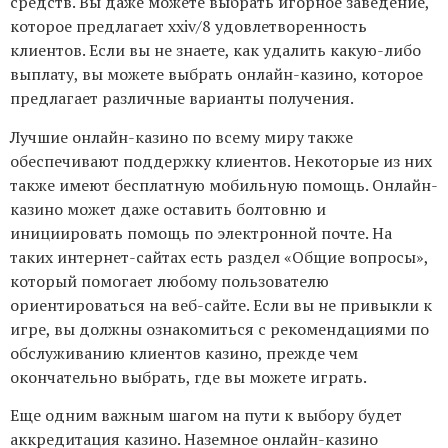
средств. Вы даже можете выбрать игорное заведение,
которое предлагает xxiv/8 удовлетворенность
клиентов. Если вы не знаете, как удалить какую-либо
выплату, вы можете выбрать онлайн-казино, которое
предлагает различные варианты получения.
Лучшие онлайн-казино по всему миру также
обеспечивают поддержку клиентов. Некоторые из них
также имеют бесплатную мобильную помощь. Онлайн-
казино может даже оставить болтовню и
инициировать помощь по электронной почте. На
таких интернет-сайтах есть раздел «Общие вопросы»,
который помогает любому пользователю
ориентироваться на веб-сайте. Если вы не привыкли к
игре, вы должны ознакомиться с рекомендациями по
обслуживанию клиентов казино, прежде чем
окончательно выбрать, где вы можете играть.
Еще одним важным шагом на пути к выбору будет
аккредитация казино. Наземное онлайн-казино