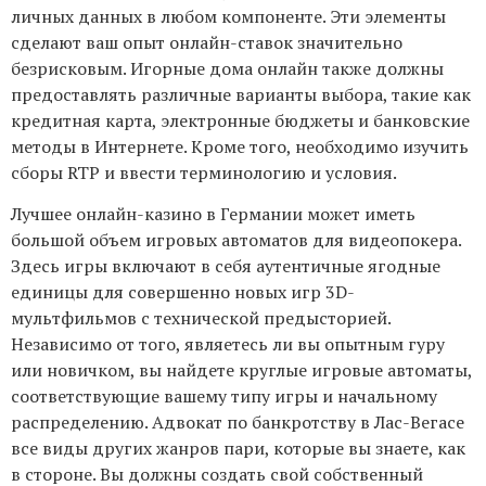
личных данных в любом компоненте. Эти элементы
сделают ваш опыт онлайн-ставок значительно
безрисковым. Игорные дома онлайн также должны
предоставлять различные варианты выбора, такие как
кредитная карта, электронные бюджеты и банковские
методы в Интернете. Кроме того, необходимо изучить
сборы RTP и ввести терминологию и условия.
Лучшее онлайн-казино в Германии может иметь
большой объем игровых автоматов для видеопокера.
Здесь игры включают в себя аутентичные ягодные
единицы для совершенно новых игр 3D-
мультфильмов с технической предысторией.
Независимо от того, являетесь ли вы опытным гуру
или новичком, вы найдете круглые игровые автоматы,
соответствующие вашему типу игры и начальному
распределению. Адвокат по банкротству в Лас-Вегасе
все виды других жанров пари, которые вы знаете, как
в стороне. Вы должны создать свой собственный