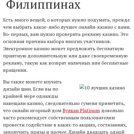
Филиппинах
Есть много вещей, о которых нужно подумать, прежде
чем выбрать какое-либо лучшее онлайн-казино с вами.
Во-первых, вам нужно проверить рекламу казино. Это
основная причина выбора многих участников.
Электронное казино может предложить бесплатную
приятную дополнительную или даже своевременную
рекламу, такую ​​как возврат наличных или бесплатные
вращения.
Вы также можете изучить
дизайн шин.
Если вы по
крайней мере однажды
навещали казино, следовательно сумели приметить,
что онлайн игорный дом
Вулкан Platinum
довольно
часто рекомендует собственным пользователям
провести содействие в каких-то акциях, состязаниях,
заполучить призы и прочее. Дизайн двадцать одной