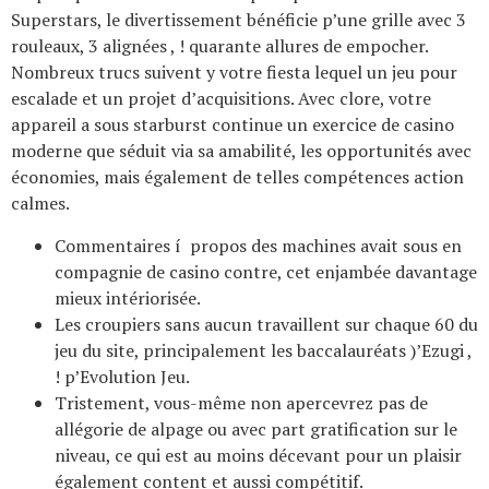
Superstars, le divertissement bénéficie p’une grille avec 3
rouleaux, 3 alignées , ! quarante allures de empocher.
Nombreux trucs suivent y votre fiesta lequel un jeu pour
escalade et un projet d’acquisitions. Avec clore, votre
appareil a sous starburst continue un exercice de casino
moderne que séduit via sa amabilité, les opportunités avec
économies, mais également de telles compétences action
calmes.
Commentaires í propos des machines avait sous en
compagnie de casino contre, cet enjambée davantage
mieux intériorisée.
Les croupiers sans aucun travaillent sur chaque 60 du
jeu du site, principalement les baccalauréats )’Ezugi ,
! p’Evolution Jeu.
Tristement, vous-même non apercevrez pas de
allégorie de alpage ou avec part gratification sur le
niveau, ce qui est au moins décevant pour un plaisir
également content et aussi compétitif.