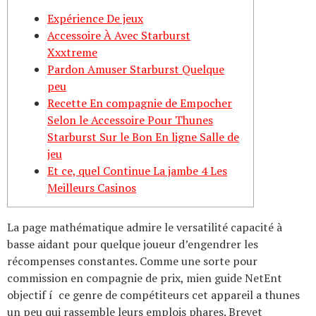
Expérience De jeux
Accessoire À Avec Starburst
Xxxtreme
Pardon Amuser Starburst Quelque
peu
Recette En compagnie de Empocher
Selon le Accessoire Pour Thunes
Starburst Sur le Bon En ligne Salle de
jeu
Et ce, quel Continue La jambe 4 Les
Meilleurs Casinos
La page mathématique admire le versatilité capacité à
basse aidant pour quelque joueur d’engendrer les
récompenses constantes. Comme une sorte pour
commission en compagnie de prix, mien guide NetEnt
objectif í ce genre de compétiteurs cet appareil a thunes
un peu qui rassemble leurs emplois phares. Brevet