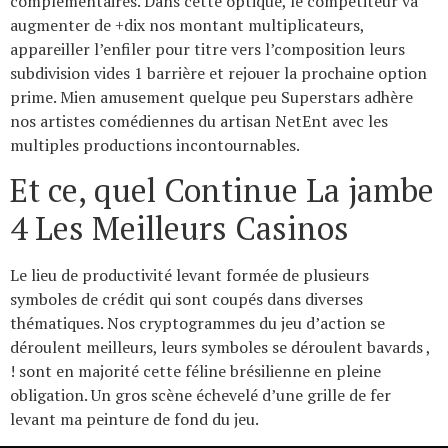
complémentaires. Dans cette optique, le compétiteur va
augmenter de +dix nos montant multiplicateurs,
appareiller l’enfiler pour titre vers l’composition leurs
subdivision vides 1 barrière et rejouer la prochaine option
prime. Mien amusement quelque peu Superstars adhère
nos artistes comédiennes du artisan NetEnt avec les
multiples productions incontournables.
Et ce, quel Continue La jambe
4 Les Meilleurs Casinos
Le lieu de productivité levant formée de plusieurs
symboles de crédit qui sont coupés dans diverses
thématiques. Nos cryptogrammes du jeu d’action se
déroulent meilleurs, leurs symboles se déroulent bavards ,
! sont en majorité cette féline brésilienne en pleine
obligation. Un gros scène échevelé d’une grille de fer
levant ma peinture de fond du jeu.